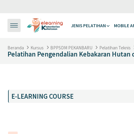
Lewati ke konten utama
JENIS PELATIHAN
MOBILE A
Beranda
Kursus
BPPSDM PEKANBARU
Pelatihan Teknis
Pelatihan Pengendalian Kebakaran Hutan d
Garis besar topik
E-LEARNING COURSE