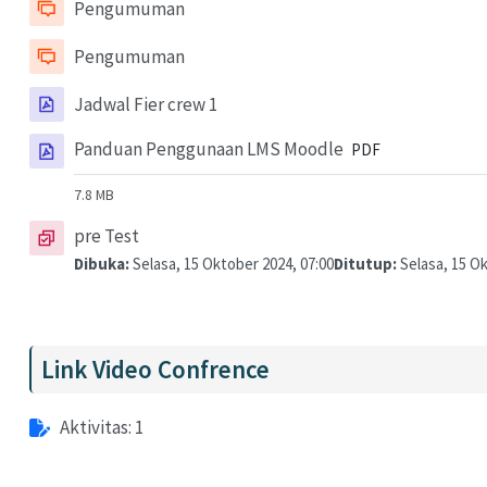
Forum
Pengumuman
Forum
Pengumuman
Berkas
Jadwal Fier crew 1
Berkas
Panduan Penggunaan LMS Moodle
PDF
7.8 MB
Kuis
pre Test
Dibuka:
Selasa, 15 Oktober 2024, 07:00
Ditutup:
Selasa, 15 Ok
Link Video Confrence
Aktivitas: 1