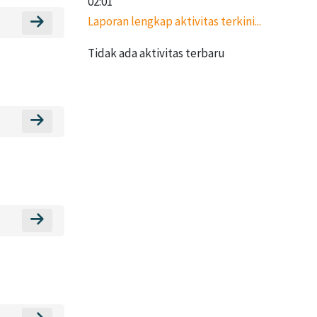
02:01
Laporan lengkap aktivitas terkini...
Menuju bagian Bahan Ajar/Materi
Tidak ada aktivitas terbaru
Menuju bagian Pengumpulan Tugas
Menuju bagian Sertifikat Pelatihan