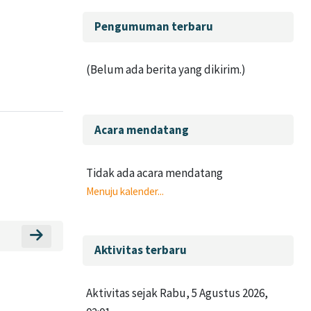
Abaikan Pengumuman terbaru
Pengumuman terbaru
(Belum ada berita yang dikirim.)
Abaikan Acara mendatang
Acara mendatang
Tidak ada acara mendatang
Menuju kalender...
Menuju bagian Link Video Confrence
Abaikan Aktivitas terbaru
Aktivitas terbaru
Aktivitas sejak Rabu, 5 Agustus 2026,