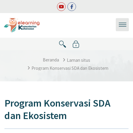
Lewati ke konten utama
Beranda
Laman situs
Program Konservasi SDA dan Ekosistem
Program Konservasi SDA
dan Ekosistem
Syarat penyelesaian