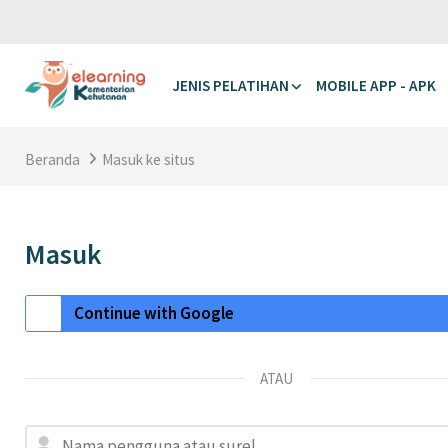
Lewati ke konten utama
JENIS PELATIHAN
MOBILE APP - APK
Beranda
Masuk ke situs
Masuk
Masuk menggunakan akun An
Abaikan untuk membuat akun baru
Continue with Google
ATAU
Nama pengguna atau surel